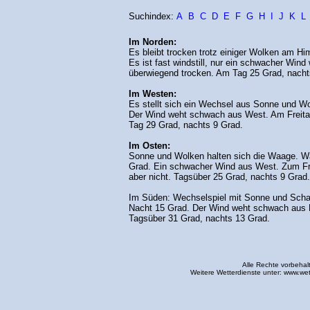
Suchindex:
A
B
C
D
E
F
G
H
I
J
K
L
Im Norden:
Es bleibt trocken trotz einiger Wolken am Hi
Es ist fast windstill, nur ein schwacher Win
überwiegend trocken. Am Tag 25 Grad, nacht
Im Westen:
Es stellt sich ein Wechsel aus Sonne und Wo
Der Wind weht schwach aus West. Am Freita
Tag 29 Grad, nachts 9 Grad.
Im Osten:
Sonne und Wolken halten sich die Waage. Wä
Grad. Ein schwacher Wind aus West. Zum Fre
aber nicht. Tagsüber 25 Grad, nachts 9 Grad.
Im Süden: Wechselspiel mit Sonne und Schau
Nacht 15 Grad. Der Wind weht schwach aus 
Tagsüber 31 Grad, nachts 13 Grad.
Alle Rechte vorbehal
Weitere Wetterdienste unter:
www.wet