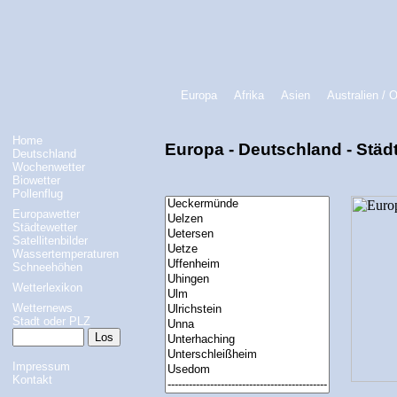
Europa
Afrika
Asien
Australien / 
Home
Europa - Deutschland - Städ
Deutschland
Wochenwetter
Biowetter
Pollenflug
Europawetter
Städtewetter
Satellitenbilder
Wassertemperaturen
Schneehöhen
Wetterlexikon
Wetternews
Stadt oder PLZ
Impressum
Kontakt