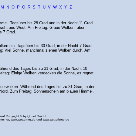
M
N
O
P
Q
R
S
T
U
V
W
X
Y
Z
mmel. Tagsüber bis 28 Grad und in der Nacht 11 Grad.
d weht aus West. Am Freitag: Graue Wolken, aber
s 7 Grad.
lken ein. Tagsüber bis 30 Grad, in der Nacht 7 Grad.
g: Viel Sonne, manchmal ziehen Wolken durch. Am
hrend des Tages bis zu 31 Grad, in der Nacht 10
itag: Einige Wolken verdecken die Sonne, es regnet
erwolken. Während des Tages bis zu 31 Grad, in der
Nord. Zum Freitag: Sonnenschein am blauen Himmel.
ten! Copyright © by Q.met GmbH.
ter.net
,
www.wetternet.de
und
www.wetterbote.de