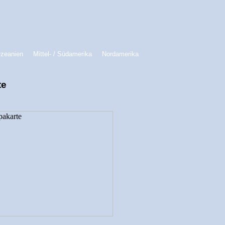
Ozeanien
Mittel- / Südamerika
Nordamerika
te