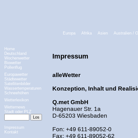
Europa
Afrika
Asien
Australien / 
Home
Deutschland
Impressum
Wochenwetter
Biowetter
Pollenflug
alleWetter
Europawetter
Städtewetter
Satellitenbilder
Konzeption, Inhalt und Realis
Wassertemperaturen
Schneehöhen
Wetterlexikon
Q.met GmbH
Wetternews
Hagenauer Str. 1a
Stadt oder PLZ
D-65203 Wiesbaden
Impressum
Fon: +49 611-89052-0
Kontakt
Fax: +49 611-89052-62