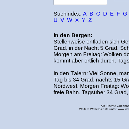
Suchindex:
A
B
C
D
E
F
G
U
V
W
X
Y
Z
In den Bergen:
Stellenweise entladen sich Ge
Grad, in der Nacht 5 Grad. S
Morgen am Freitag: Wolken d
kommt aber örtlich durch. Tag
In den Tälern: Viel Sonne, m
Tag bis 34 Grad, nachts 15 G
Nordwest. Morgen Freitag: Wo
freie Bahn. Tagsüber 34 Grad,
Alle Rechte vorbehal
Weitere Wetterdienste unter:
www.wet