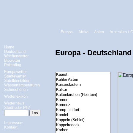
Europa
Afrika
Asien
Australien / 
Home
Europa - Deutschland 
Deutschland
Wochenwetter
Biowetter
Pollenflug
Europawetter
Städtewetter
Satellitenbilder
Wassertemperaturen
Schneehöhen
Wetterlexikon
Wetternews
Stadt oder PLZ
Impressum
Kontakt