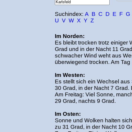
Suchindex:
A
B
C
D
E
F
G
U
V
W
X
Y
Z
Im Norden:
Es bleibt trocken trotz einige
Grad und in der Nacht 11 Grad. E
schwacher Wind weht aus West
überwiegend trocken. Am Tag 
Im Westen:
Es stellt sich ein Wechsel au
30 Grad, in der Nacht 7 Grad
Am Freitag: Viel Sonne, manc
29 Grad, nachts 9 Grad.
Im Osten:
Sonne und Wolken halten sic
zu 31 Grad, in der Nacht 10 