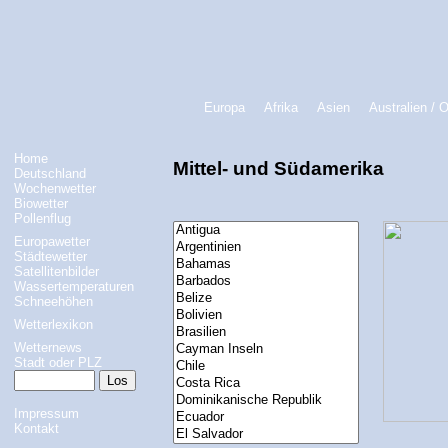
Europa
Afrika
Asien
Australien / 
Home
Mittel- und Südamerika
Deutschland
Wochenwetter
Biowetter
Pollenflug
Europawetter
Städtewetter
Satellitenbilder
Wassertemperaturen
Schneehöhen
Wetterlexikon
Wetternews
Stadt oder PLZ
Impressum
Kontakt