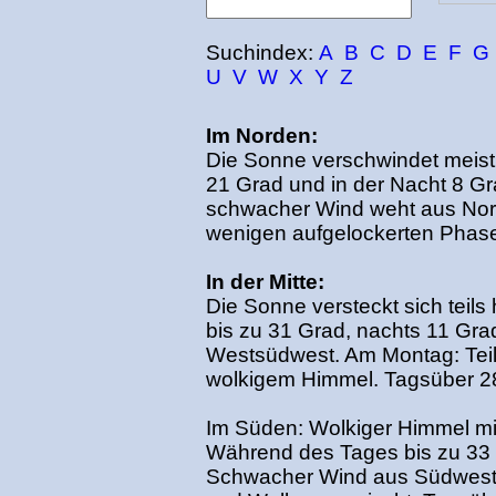
Suchindex:
A
B
C
D
E
F
G
U
V
W
X
Y
Z
Im Norden:
Die Sonne verschwindet meist 
21 Grad und in der Nacht 8 Grad.
schwacher Wind weht aus Nor
wenigen aufgelockerten Phase
In der Mitte:
Die Sonne versteckt sich teil
bis zu 31 Grad, nachts 11 Gr
Westsüdwest. Am Montag: Teil
wolkigem Himmel. Tagsüber 28
Im Süden: Wolkiger Himmel mi
Während des Tages bis zu 33 
Schwacher Wind aus Südwest.