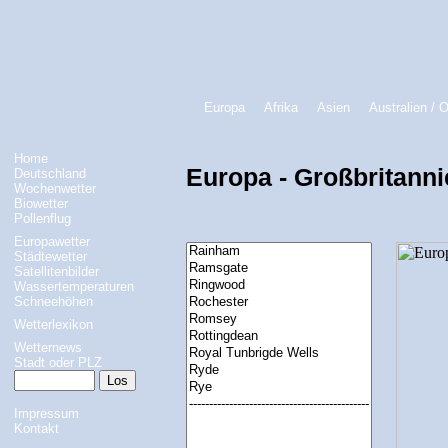
Europa
Afrika
Asien
Australien / 
Home
Europa - Großbritanni
Deutschland
Wochenwetter
Biowetter
Pollenflug
Europawetter
Städtewetter
Satellitenbilder
Wassertemperaturen
Schneehöhen
Wetterlexikon
Wetternews
Stadt oder PLZ
Impressum
Kontakt