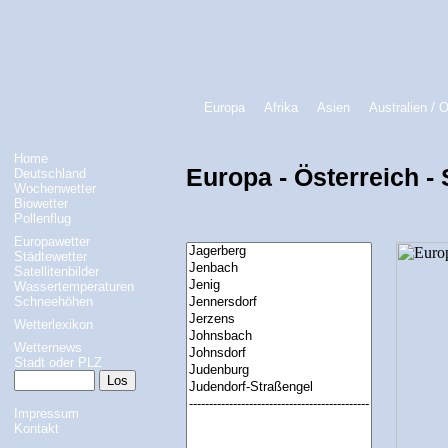
Europa
Afrika
Asien
Australien / 
Home
Europa - Österreich - 
Deutschland
Wochenwetter
Biowetter
Pollenflug
Europawetter
Städtewetter
Satellitenbilder
Wassertemperaturen
Schneehöhen
Wetterlexikon
Wetternews
Stadt oder PLZ
Impressum
Kontakt