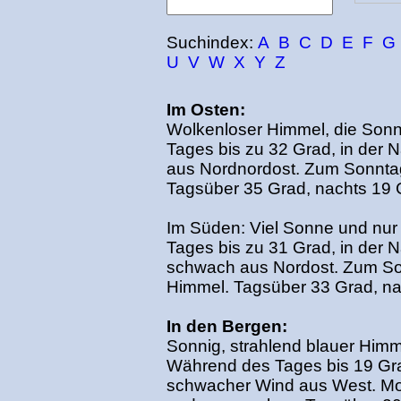
Suchindex:
A
B
C
D
E
F
G
U
V
W
X
Y
Z
Im Osten:
Wolkenloser Himmel, die Sonn
Tages bis zu 32 Grad, in der 
aus Nordnordost. Zum Sonnta
Tagsüber 35 Grad, nachts 19 
Im Süden: Viel Sonne und nur
Tages bis zu 31 Grad, in der 
schwach aus Nordost. Zum So
Himmel. Tagsüber 33 Grad, na
In den Bergen:
Sonnig, strahlend blauer Himm
Während des Tages bis 19 Grad
schwacher Wind aus West. Mo