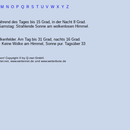
M
N
O
P
Q
R
S
T
U
V
W
X
Y
Z
hrend des Tages bis 15 Grad, in der Nacht 8 Grad.
amstag: Strahlende Sonne am wolkenlosen Himmel.
lkenfelder. Am Tag bis 31 Grad, nachts 16 Grad.
 Keine Wolke am Himmel, Sonne pur. Tagsüber 33
ten! Copyright © by Q.met GmbH.
ter.net
,
www.wetternet.de
und
www.wetterbote.de