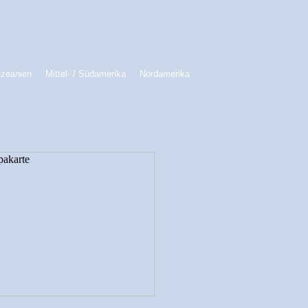
Ozeanien
Mittel- / Südamerika
Nordamerika