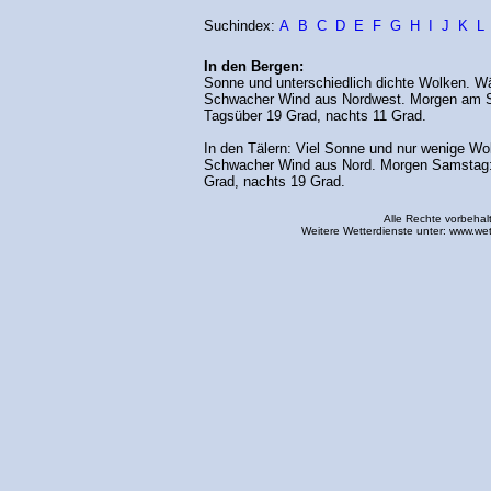
Suchindex:
A
B
C
D
E
F
G
H
I
J
K
L
In den Bergen:
Sonne und unterschiedlich dichte Wolken. Wä
Schwacher Wind aus Nordwest. Morgen am S
Tagsüber 19 Grad, nachts 11 Grad.
In den Tälern: Viel Sonne und nur wenige Wo
Schwacher Wind aus Nord. Morgen Samstag:
Grad, nachts 19 Grad.
Alle Rechte vorbehal
Weitere Wetterdienste unter:
www.wet