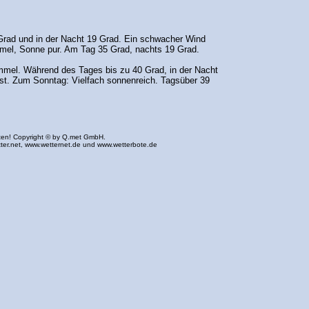
Grad und in der Nacht 19 Grad. Ein schwacher Wind
el, Sonne pur. Am Tag 35 Grad, nachts 19 Grad.
mmel. Während des Tages bis zu 40 Grad, in der Nacht
t. Zum Sonntag: Vielfach sonnenreich. Tagsüber 39
ten! Copyright © by Q.met GmbH.
ter.net
,
www.wetternet.de
und
www.wetterbote.de