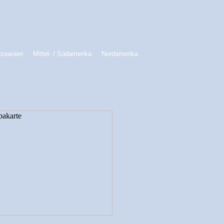
Ozeanien
Mittel- / Südamerika
Nordamerika